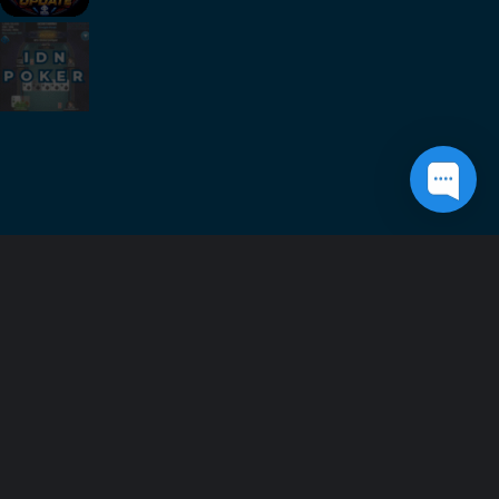
Hadiah Berlimpah
Demi terciptanya suasana permainan yang aman dan nyaman, Dewapoker
menyediakan segala fasilitas terbaik. Misalnya customer service 24/7, daftar
akun Dewapoker gratis, pilihan terbanyak ada di berbagai bank (BCA, BNI, BRI,
BII, CIMB Niaga, Danamon dan Mandiri) dan setoran E-Wallet, penarikan tak
terbatas serta promosi menarik. Situs taruhan online terpercaya di Indonesia
ini juga dilatih untuk tetap profesional dan ramah saat melayani pelanggan
selama 24 jam. Karenanya, Anda tidak perlu khawatir kesulitan saat berjudi
di situs Dewapoker. Bergabunglah bersama kami dengan cara mendaftar di
menu daftar yang sudah tertera.
FAQ - Situs Terpercaya Dewapoker
Amankah Bermain Di Situs Dewapoker?
Sangatlah aman bermain di judi online Dewapoker, Karena Dewapoker
merupakan website yang mendapatkan lisensi resmi dari pagcor dan
memiliki ribuan member dan aktif setiap harinya.
Berapa usia minimum untuk mendaftar akun di Dewapoker?
Usia minimal untuk memiliki akun adalah 21 tahun. Ini adalah standar yang
kita gunakan untuk hidup di seluruh dunia. Jadi, jangan mainkan aturan ini.
Jika ada masalah dengan usia, kami tidak akan bertanggung jawab.
Berapa jumlah setoran minimum di situs Dewapoker?
Jumlah setoran minimum adalah Rp 10.000. Bukankah itu rendah? Dengan
uang yang begitu banyak, Anda bisa memainkan semua jenis permainan