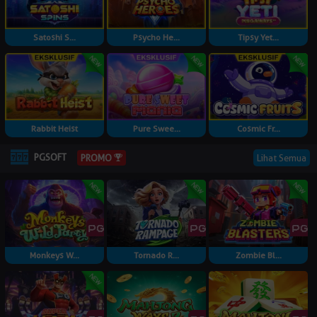
Satoshi S...
Psycho He...
Tipsy Yet...
Rabbit Heist
Pure Swee...
Cosmic Fr...
PGSOFT
Lihat Semua
PROMO
Monkeys W...
Tornado R...
Zombie Bl...