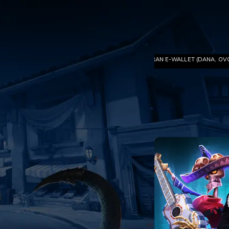
FO : TELAH HADIR DI DEWAPOKER, PENDAFTARAN E-WALLET (DANA, OVO, GOPA